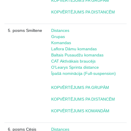
KOPVĒRTĒJUMS PA GRUPĀM
K
OPVĒRTĒJUMS PA DISTANCĒM
5. posms Smiltene
Distances
Grupas
Komandas
Laflora Dāmu komandas
Baltais Pusaudžu komandas
CAT Aktīvākais braucējs
O'Learys Sprinta distance
Īpašā nominācija (Full-suspension)
KOPVĒRTĒJUMS PA GRUPĀM
KOPVĒRTĒJUMS PA DISTANCĒM
KOPVĒRTĒJUMS KOMANDĀM
6. posms Cēsis
Distances