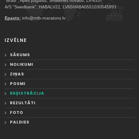
"Braši", Apes pagasts, Smiltenes novads, LV-4337
A/S "Swedbank", HABALV22, LV65HABA0551030545893
Epasts:
info@mtb-maratons.lv
IZVĒLNE
SĀKUMS
NOLIKUMI
ZIŅAS
POSMI
REĢISTRĀCIJA
REZULTĀTI
FOTO
PALDIES