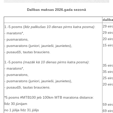
Dalības maksas 2026.gada sezonā
dalīb
29 eir
1.-5.posms (
līdz palikušas 10 dienas pirms katra posma)
:
29 eir
- maratons*,
20 eir
- pusmaratons,
15 eir
- pusmaratons (juniori, jaunieši, jaunietes),
- pusaudži, tautas brauciens.
1.-5.posms
(mazāk kā 10 dienas pirms katra posma)
:
35 eir
- maratons*,
35 eir
- pusmaratons,
25 eir
- pusmaratons (juniori, jaunieši, jaunietes),
20 eir
- pusaudži, tautas brauciens.
*5.posms #MTB100 jeb 100km MTB maratona distance:
līdz 30.jūnijam
59 eir
no 1.jūlija līdz 31.jūlijs
69 eir