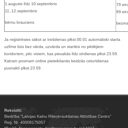
1.augusts līdz 10.septembris
79 eir
11.,12.septembris
89 eir
bērnu brauciens
bezma
Ja reģistrēsies sākot ar trešdienas plkst.00.01 automātiski starta
uzlīme būs bez vārda, uzvārda un startēsi no pēdējiem
koridoriem, pēc visiem, kas piesakās līdz otrdienas plkst.23.59.
Katram posmam online pieteikšanās beidzās ceturtdienas
pusnaktī plkst.23.59.
Rekvizīti:
Biedrība "Latvijas Kalnu Riteņbraukšanas Attīstības Centrs"
Reģ. Nr. 40008175057