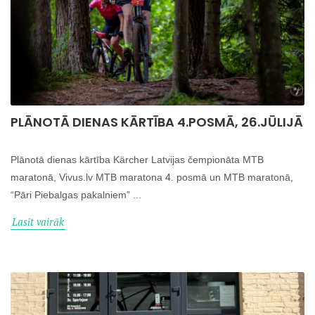
PLĀNOTĀ DIENAS KĀRTĪBA 4.POSMĀ, 26.JŪLIJĀ
Plānotā dienas kārtība Kärcher Latvijas čempionāta MTB
maratonā, Vivus.lv MTB maratona 4. posmā un MTB maratonā,
“Pāri Piebalgas pakalniem” ...
Lasīt vairāk