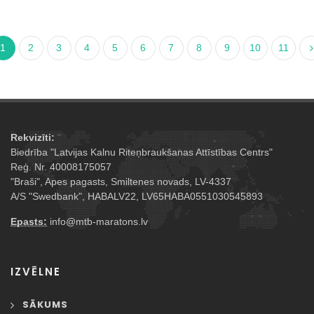
1
2
3
4
5
6
7
8
9
10
11
Rekvizīti:
Biedrība "Latvijas Kalnu Riteņbraukšanas Attīstības Centrs"
Reģ. Nr. 40008175057
"Braši", Apes pagasts, Smiltenes novads, LV-4337
A/S "Swedbank", HABALV22, LV65HABA0551030545893
Epasts:
info@mtb-maratons.lv
IZVĒLNE
SĀKUMS