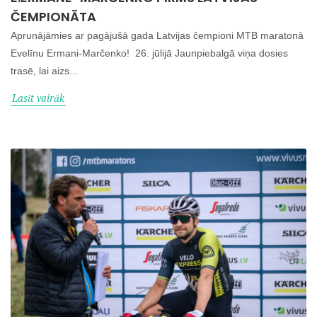
ČEMPIONĀTA
Aprunājāmies ar pagājušā gada Latvijas čempioni MTB maratonā
Evelīnu Ermani-Marčenko! 26. jūlijā Jaunpiebalgā viņa dosies
trasē, lai aizs...
Lasīt vairāk