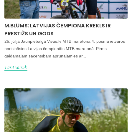
M.BLŪMS: LATVIJAS ČEMPIONA KREKLS IR
PRESTIŽS UN GODS
26. jūlijā Jaunpiebalgā Vivus.lv MTB maratona 4. posma ietvaros
norisināsies Latvijas čempionāts MTB maratonā. Pirms
gaidāmajām sacensībām aprunājāmies ar...
Lasīt vairāk