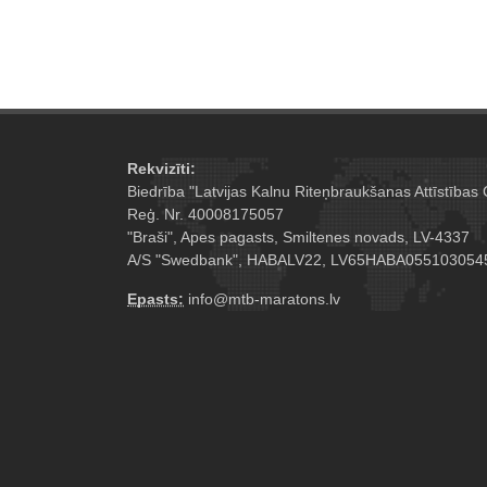
Rekvizīti:
Biedrība "Latvijas Kalnu Riteņbraukšanas Attīstības 
Reģ. Nr. 40008175057
"Braši", Apes pagasts, Smiltenes novads, LV-4337
A/S "Swedbank", HABALV22, LV65HABA055103054
Epasts:
info@mtb-maratons.lv