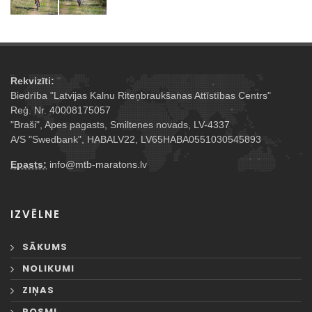
Rekvizīti:
Biedrība "Latvijas Kalnu Riteņbraukšanas Attīstības Centrs"
Reģ. Nr. 40008175057
"Braši", Apes pagasts, Smiltenes novads, LV-4337
A/S "Swedbank", HABALV22, LV65HABA0551030545893
Epasts:
info@mtb-maratons.lv
IZVĒLNE
SĀKUMS
NOLIKUMI
ZIŅAS
POSMI