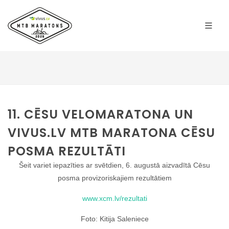
11. CĒSU VELOMARATONA UN
VIVUS.LV MTB MARATONA CĒSU
POSMA REZULTĀTI
Šeit variet iepazīties ar svētdien, 6. augustā aizvadītā Cēsu
posma provizoriskajiem rezultātiem
www.xcm.lv/rezultati
Foto: Kitija Saleniece