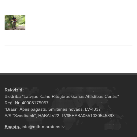
Rekvizīti:
Biedrība "Latvijas Kalnu Riteņbraukšanas Attīstības Centrs"
Reģ. Nr. 40008175057
"Braši", Apes pagasts, Smiltenes novads, LV-4337
A/S "Swedbank", HABALV22, LV65HABA0551030545893
Epasts:
info@mtb-maratons.lv