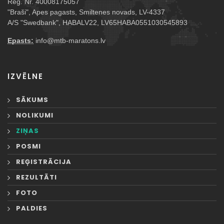
Reģ. Nr. 40008175057
"Braši", Apes pagasts, Smiltenes novads, LV-4337
A/S "Swedbank", HABALV22, LV65HABA0551030545893
Epasts:
info@mtb-maratons.lv
IZVĒLNE
SĀKUMS
NOLIKUMI
ZIŅAS
POSMI
REĢISTRĀCIJA
REZULTĀTI
FOTO
PALDIES