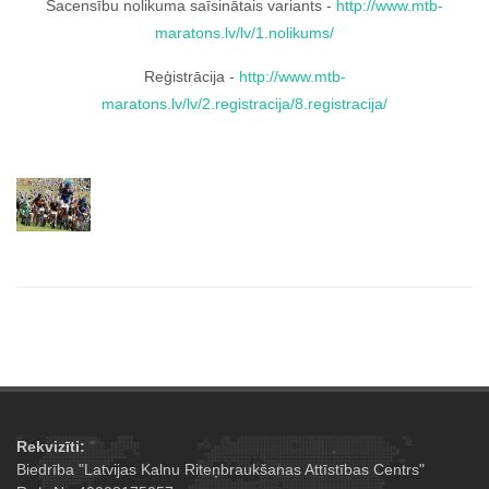
Sacensību nolikuma saīsinātais variants -
http://www.mtb-
maratons.lv/lv/1.nolikums/
Reģistrācija -
http://www.mtb-
maratons.lv/lv/2.registracija/8.registracija/
Rekvizīti:
Biedrība "Latvijas Kalnu Riteņbraukšanas Attīstības Centrs"