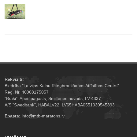
Rekvizīti:
Biedrība "Latvijas Kalnu Riteņbraukšanas Attīstības Centrs"
Reģ. Nr. 40008175057
"Braši", Apes pagasts, Smiltenes novads, LV-4337
A/S "Swedbank", HABALV22, LV65HABA0551030545893
Epasts:
info@mtb-maratons.lv