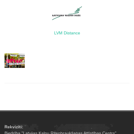
LVM Distance
Rekvizīti:
Biedrība "Latvijas Kalnu Riteņbraukšanas Attīstības Centrs"