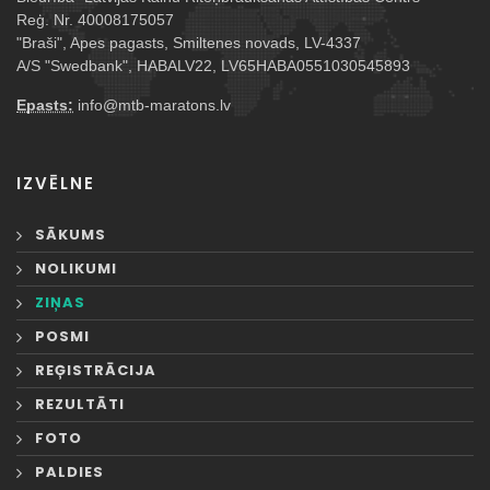
Reģ. Nr. 40008175057
"Braši", Apes pagasts, Smiltenes novads, LV-4337
A/S "Swedbank", HABALV22, LV65HABA0551030545893
Epasts:
info@mtb-maratons.lv
IZVĒLNE
SĀKUMS
NOLIKUMI
ZIŅAS
POSMI
REĢISTRĀCIJA
REZULTĀTI
FOTO
PALDIES