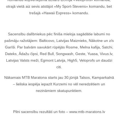
otrajā vietā aiz sevis atstājot «My Sport-Stevens» komandu, bet
trešajā «Hawaii Express» komandu.
Sacensību dalībniekus pēc finiša mieloja sagādātie labumi no
pašmāju ražotājiem: Balticovo, Latvijas Maiznieks, Nākotne un z/s
Garīši. Par balvām savukārt rūpējās Rosme, Melna kafija, Satchi,
Dateks, Ādažu čipsi, Red Bull, Songwash, Geste, Yuasa, Vivus.lv,
Latvijas Valsts meži, Egmont Latvija, High5, Veloprofs un daudzi
citi.
Nākamais MTB Maratona starts jau 30.jūnijā Talsos, Kamparkalnā
– lieliska iespēja iepazīt Kurzemi no vēl neredzētiem un
nezināmiem skatupunktiem.
Pilni sacensību rezultāti un foto – www.mtb-maratons.lv