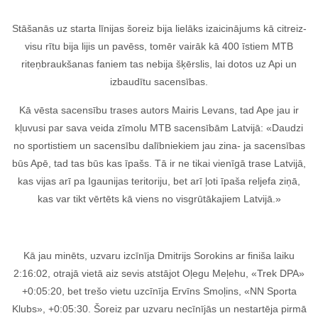
Stāšanās uz starta līnijas šoreiz bija lielāks izaicinājums kā citreiz-
visu rītu bija lijis un pavēss, tomēr vairāk kā 400 īstiem MTB
riteņbraukšanas faniem tas nebija šķērslis, lai dotos uz Api un
izbaudītu sacensības.
Kā vēsta sacensību trases autors Mairis Levans, tad Ape jau ir
kļuvusi par sava veida zīmolu MTB sacensībām Latvijā: «Daudzi
no sportistiem un sacensību dalībniekiem jau zina- ja sacensības
būs Apē, tad tas būs kas īpašs. Tā ir ne tikai vienīgā trase Latvijā,
kas vijas arī pa Igaunijas teritoriju, bet arī ļoti īpaša reljefa ziņā,
kas var tikt vērtēts kā viens no visgrūtākajiem Latvijā.»
Kā jau minēts, uzvaru izcīnīja Dmitrijs Sorokins ar finiša laiku
2:16:02, otrajā vietā aiz sevis atstājot Oļegu Meļehu, «Trek DPA»
+0:05:20, bet trešo vietu uzcīnīja Ervīns Smoļins, «NN Sporta
Klubs», +0:05:30. Šoreiz par uzvaru necīnījās un nestartēja pirmā