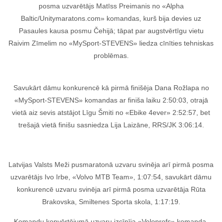
posma uzvarētājs Matīss Preimanis no «Alpha
Baltic/Unitymaratons.com» komandas, kurš bija devies uz
Pasaules kausa posmu Čehijā; tāpat par augstvērtīgu vietu
Raivim Zīmelim no «MySport-STEVENS» liedza cīnīties tehniskas
problēmas.
Savukārt dāmu konkurencē kā pirmā finišēja Dana Rožlapa no
«MySport-STEVENS» komandas ar finiša laiku 2:50:03, otrajā
vietā aiz sevis atstājot Līgu Šmiti no «Ebike 4ever» 2:52:57, bet
trešajā vietā finišu sasniedza Lija Laizāne, RRS/JK 3:06:14.
Latvijas Valsts Meži pusmaratonā uzvaru svinēja arī pirmā posma
uzvarētājs Ivo Irbe, «Volvo MTB Team», 1:07:54, savukārt dāmu
konkurencē uzvaru svinēja arī pirmā posma uzvarētāja Rūta
Brakovska, Smiltenes Sporta skola, 1:17:19.
Komandu kopvērtējumā uzvaru izcīnīja «Veloprofs» komanda,