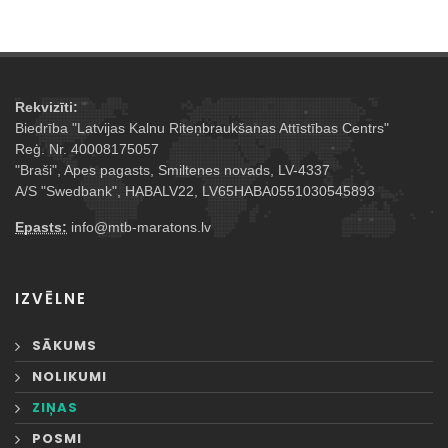
Rekvizīti:
Biedrība "Latvijas Kalnu Riteņbraukšanas Attīstības Centrs"
Reģ. Nr. 40008175057
"Braši", Apes pagasts, Smiltenes novads, LV-4337
A/S "Swedbank", HABALV22, LV65HABA0551030545893
Epasts:
info@mtb-maratons.lv
IZVĒLNE
SĀKUMS
NOLIKUMI
ZIŅAS
POSMI