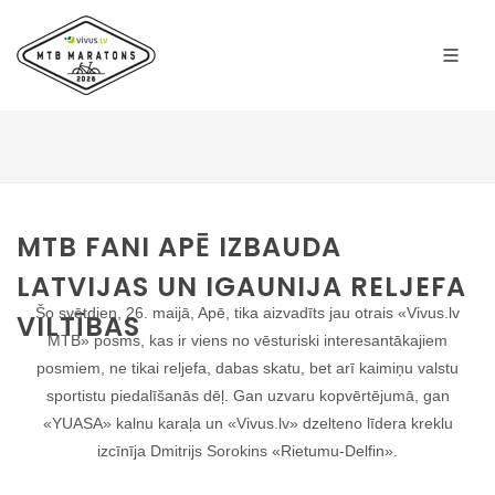
MTB FANI APĒ IZBAUDA
LATVIJAS UN IGAUNIJA RELJEFA
Šo svētdien, 26. maijā, Apē, tika aizvadīts jau otrais «Vivus.lv
VILTĪBAS
MTB» posms, kas ir viens no vēsturiski interesantākajiem
posmiem, ne tikai reljefa, dabas skatu, bet arī kaimiņu valstu
sportistu piedalīšanās dēļ. Gan uzvaru kopvērtējumā, gan
«YUASA» kalnu karaļa un «Vivus.lv» dzelteno līdera kreklu
izcīnīja Dmitrijs Sorokins «Rietumu-Delfin».