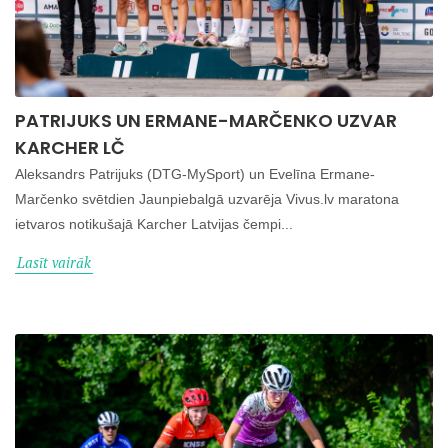
PATRIJUKS UN ERMANE-MARČENKO UZVAR
KARCHER LČ
Aleksandrs Patrijuks (DTG-MySport) un Evelīna Ermane-
Marčenko svētdien Jaunpiebalgā uzvarēja Vivus.lv maratona
ietvaros notikušajā Karcher Latvijas čempi...
Lasīt vairāk