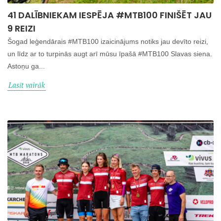
41 DALĪBNIEKAM IESPĒJA #MTB100 FINIŠĒT JAU
9 REIZI
Šogad leģendārais #MTB100 izaicinājums notiks jau devīto reizi,
un līdz ar to turpinās augt arī mūsu īpašā #MTB100 Slavas siena.
Astoņu ga...
Lasīt vairāk