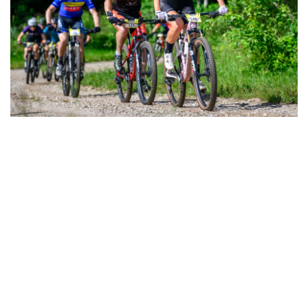
STARTA SARAKSTI 4.POSMAM, JAUNPIEBALGĀ
Esam publicējuši starta sarakstu ar visiem tiem, kas pieteikušies
sacensībām līdz 24.jūlija plkst.10.00. Ja ir kādi jautājumi,
komentāri, lū...
Lasīt vairāk