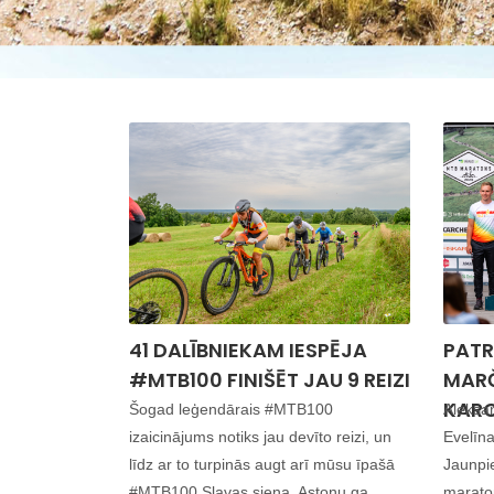
41 DALĪBNIEKAM IESPĒJA
PATR
#MTB100 FINIŠĒT JAU 9 REIZI
MAR
KARC
Šogad leģendārais #MTB100
Aleksa
izaicinājums notiks jau devīto reizi, un
Evelīn
līdz ar to turpinās augt arī mūsu īpašā
Jaunpie
#MTB100 Slavas siena. Astoņu ga...
marato