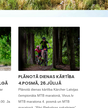
PLĀNOTĀ DIENAS KĀRTĪBA
LGĀ
4.POSMĀ, 26.JŪLIJĀ
ar
Plānotā dienas kārtība Kärcher Latvijas
čempionāta MTB maratonā, Vivus.lv
.00. Ja
MTB maratona 4. posmā un MTB
maratonā, “Pāri Piebalgas pakalniem” ...