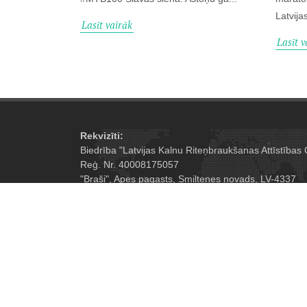
Latvija
Lasīt vairāk
Lasīt v
Rekvizīti:
Biedrība "Latvijas Kalnu Riteņbraukšanas Attīstības 
Reģ. Nr. 40008175057
"Braši", Apes pagasts, Smiltenes novads, LV-4337
A/S "Swedbank", HABALV22, LV65HABA055103054
Epasts:
info@mtb-maratons.lv