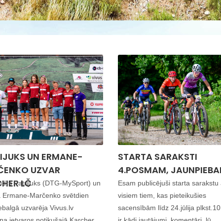
IJUKS UN ERMANE-
STARTA SARAKSTI
ČENKO UZVAR
4.POSMAM, JAUNPIEBA
HER LČ
ndrs Patrijuks (DTG-MySport) un
Esam publicējuši starta sarakstu 
a Ermane-Marčenko svētdien
visiem tiem, kas pieteikušies
balgā uzvarēja Vivus.lv
sacensībām līdz 24.jūlija plkst.10
na ietvaros notikušajā Karcher
ir kādi jautājumi, komentāri, lū...