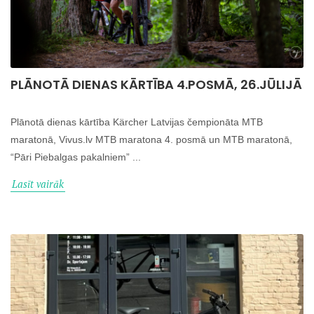
PLĀNOTĀ DIENAS KĀRTĪBA 4.POSMĀ, 26.JŪLIJĀ
Plānotā dienas kārtība Kärcher Latvijas čempionāta MTB
maratonā, Vivus.lv MTB maratona 4. posmā un MTB maratonā,
“Pāri Piebalgas pakalniem” ...
Lasīt vairāk