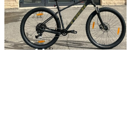
PAPILDU BALVAS UN PĀRSTEIGUMI PIEBALGĀ
Jaunpiebalgā Vivus.lv MTB maratona 4. posms apvienosies ar
velobrauciena “Pāri Piebalgas pakalniem” tradīcijām 26. jūlijā
Jaunpiebalgā norisinā...
Lasīt vairāk