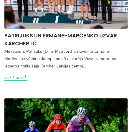
PATRIJUKS UN ERMANE-MARČENKO UZVAR
KARCHER LČ
Aleksandrs Patrijuks (DTG-MySport) un Evelīna Ermane-
Marčenko svētdien Jaunpiebalgā uzvarēja Vivus.lv maratona
ietvaros notikušajā Karcher Latvijas čempi...
Lasīt vairāk