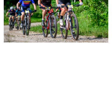
STARTA SARAKSTI 4.POSMAM, JAUNPIEBALGĀ
Esam publicējuši starta sarakstu ar visiem tiem, kas pieteikušies
sacensībām līdz 24.jūlija plkst.10.00. Ja ir kādi jautājumi,
komentāri, lū...
Lasīt vairāk