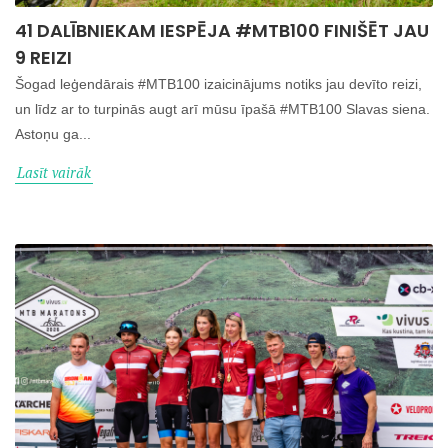
41 DALĪBNIEKAM IESPĒJA #MTB100 FINIŠĒT JAU
9 REIZI
Šogad leģendārais #MTB100 izaicinājums notiks jau devīto reizi,
un līdz ar to turpinās augt arī mūsu īpašā #MTB100 Slavas siena.
Astoņu ga...
Lasīt vairāk