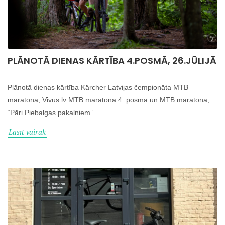
PLĀNOTĀ DIENAS KĀRTĪBA 4.POSMĀ, 26.JŪLIJĀ
Plānotā dienas kārtība Kärcher Latvijas čempionāta MTB
maratonā, Vivus.lv MTB maratona 4. posmā un MTB maratonā,
“Pāri Piebalgas pakalniem” ...
Lasīt vairāk