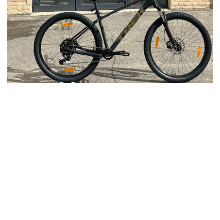
PAPILDU BALVAS UN PĀRSTEIGUMI PIEBALGĀ
Jaunpiebalgā Vivus.lv MTB maratona 4. posms apvienosies ar
velobrauciena “Pāri Piebalgas pakalniem” tradīcijām 26. jūlijā
Jaunpiebalgā norisinā...
Lasīt vairāk