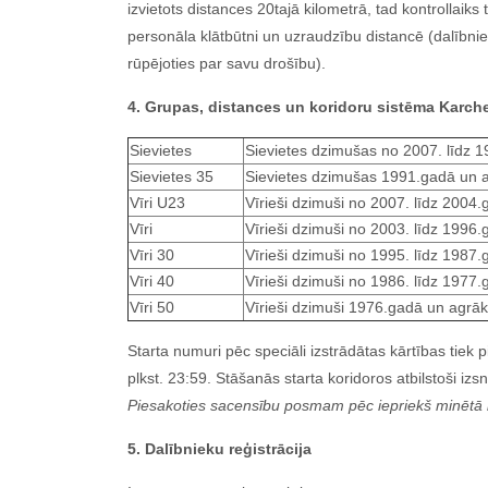
izvietots distances 20tajā kilometrā, tad kontrollai
personāla klātbūtni un uzraudzību distancē (dalībnie
rūpējoties par savu drošību).
4. Grupas, distances un koridoru sistēma Karc
Sievietes
Sievietes dzimušas no 2007. līdz
Sievietes 35
Sievietes dzimušas 1991.gadā un 
Vīri U23
Vīrieši dzimuši no 2007. līdz 2004
Vīri
Vīrieši dzimuši no 2003. līdz 1996
Vīri 30
Vīrieši dzimuši no 1995. līdz 1987
Vīri 40
Vīrieši dzimuši no 1986. līdz 1977
Vīri 50
Vīrieši dzimuši 1976.gadā un agrāk
Starta numuri pēc speciāli izstrādātas kārtības tiek 
plkst. 23:59. Stāšanās starta koridoros atbilstoši i
Piesakoties sacensību posmam pēc iepriekš minētā lai
5. Dalībnieku reģistrācija