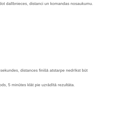
rādot dalībnieces, distanci un komandas nosaukumu.
 sekundes, distances finišā atstarpe nedrīkst būt
ods, 5 minūtes klāt pie uzrādītā rezultāta.