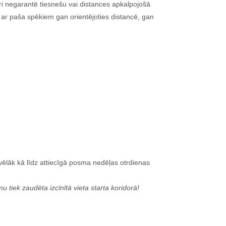
ori negarantē tiesnešu vai distances apkalpojošā
s ar paša spēkiem gan orientējoties distancē, gan
e vēlāk kā līdz attiecīgā posma nedēļas otrdienas
tiek zaudēta izcīnītā vieta starta koridorā!