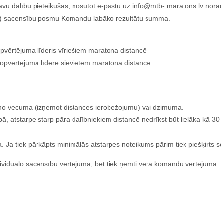
savu dalību pieteikušas, nosūtot e-pastu uz info@mtb- maratons.lv no
tru) sacensību posmu Komandu labāko rezultātu summa.
vērtējuma līderis vīriešiem maratona distancē
pvērtējuma līdere sievietēm maratona distancē.
gi no vecuma (izņemot distances ierobežojumu) vai dzimuma.
pā, atstarpe starp pāra dalībniekiem distancē nedrīkst būt lielāka kā 30
ša. Ja tiek pārkāpts minimālās atstarpes noteikums pārim tiek piešķirts s
individuālo sacensību vērtējumā, bet tiek ņemti vērā komandu vērtējumā.