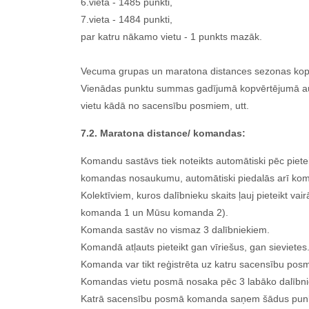
6.vieta - 1485 punkti,
7.vieta - 1484 punkti,
par katru nākamo vietu - 1 punkts mazāk.
Vecuma grupas un maratona distances sezonas kopvēr
Vienādas punktu summas gadījumā kopvērtējumā augst
vietu kādā no sacensību posmiem, utt.
7.2. Maratona distance/ komandas:
Komandu sastāvs tiek noteikts automātiski pēc piet
komandas nosaukumu, automātiski piedalās arī kom
Kolektīviem, kuros dalībnieku skaits ļauj pieteikt 
komanda 1 un Mūsu komanda 2).
Komanda sastāv no vismaz 3 dalībniekiem.
Komandā atļauts pieteikt gan vīriešus, gan sievietes
Komanda var tikt reģistrēta uz katru sacensību posm
Komandas vietu posmā nosaka pēc 3 labāko dalībn
Katrā sacensību posmā komanda saņem šādus pun