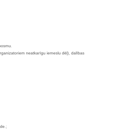
 posmu.
organizatoriem neatkarīgu iemeslu dēļ), dalības
de.;