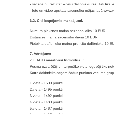
- sacensību rezultāti – visu dalībnieku rezultāti tiks 
- foto un video apskats sacensību mājas lapā www.v
6.2. Citi iespējamie maksājumi:
Numura plāksnes maiņa sezonas laikā 10 EUR
Distances maiņa sacensību dienā 10 EUR
Pieteikta dalībnieka maiņa pret citu dalībnieku 10 E
7. Vērtējums
7.1. MTB maratons/ Individuāli:
Posma uzvarētāji un turpmāko vietu ieguvēji tiks no
Katrs dalībnieks saņem šādus punktus vecuma grupas
1.vieta - 1500 punkti,
2.vieta - 1495 punkti,
3.vieta - 1492 punkti,
4.vieta - 1489 punkti,
5.vieta - 1487 punkti,