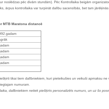
ks tur noslēdzas pēc divām stundām). Pēc Kontrollaika beigām organizat
ks, ārpus kontrollaika var turpināt dalību sacensībās, bet tam jārēķinā
her MTB Maratona distancē
 1992.gadam
agrāk
.gadam
.gadam
.gadam
.gadam
piešķirti tikai tiem dalībniekiem, kuri pieteikušies un veikuši apmaksu n
zsniegtajam numuram.
ka, dalībniekiem netiek piešķirts personalizēts numurs, un uz šo posmu 