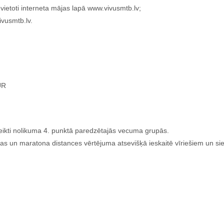
ievietoti interneta mājas lapā www.vivusmtb.lv;
ivusmtb.lv.
UR
teikti nolikuma 4. punktā paredzētajās vecuma grupās.
 un maratona distances vērtējuma atsevišķā ieskaitē vīriešiem un si