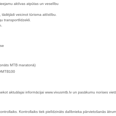
pieejamu aktīvas atpūtas un veselību
 tādējādi veicinot tūrisma attīstību.
u transportlīdzekli.
m.
ase
pionāts MTB maratonā)
, #MTB100
m sekot aktuālajai informācijai www.vivusmtb.lv un pasākumu norises viet
kontrollaiks. Kontrollaiks tiek pielīdzināts dalībnieka pārvietošanās 