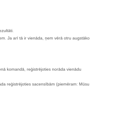
zultāti.
. Ja arī tā ir vienāda, ņem vērā otru augstāko
enā komandā, reģistrējoties norāda vienādu
orāda reģistrējoties sacensībām (piemēram: Mūsu