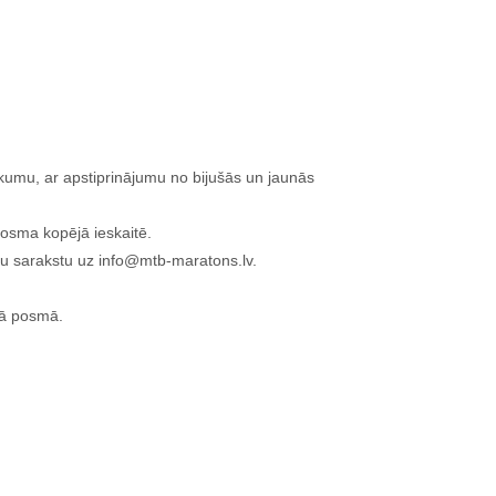
ikumu, ar apstiprinājumu no bijušās un jaunās
posma kopējā ieskaitē.
ku sarakstu uz info@mtb-maratons.lv.
jā posmā.