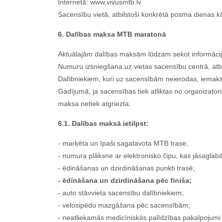
Internetā: www.vivusmtb.lv
Sacensību vietā, atbilstoši konkrētā posma dienas kā
6. Dalības maksa MTB maratonā
Aktuālajām dalības maksām lūdzam sekot informācija
Numuru izsniegšana uz vietas sacensību centrā, atbi
Dalībniekiem, kuri uz sacensībām neierodas, iemaks
Gadījumā, ja sacensības tiek atliktas no organizator
maksa netiek atgriezta.
6.1. Dalības maksā ietilpst:
- marķēta un īpaši sagatavota MTB trase;
- numura plāksne ar elektronisko čipu, kas jāsaglab
- ēdināšanas un dzirdināšanas punkti trasē;
- ēdināšana un dzirdināšana pēc finiša;
- auto stāvvieta sacensību dalībniekiem;
- velosipēdu mazgāšana pēc sacensībām;
- neatliekamās medicīniskās palīdzības pakalpojumi 