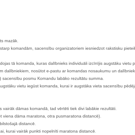
kts mazāk.
ju starp komandām, sacensību organizatoriem iesniedzot rakstisku piete
ojas tā komanda, kuras dalībnieks individuāli izcīnījis augstāku vietu 
ktiem dalībniekiem, nosūtot e-pastu ar komandas nosaukumu un dalībnie
tru) sacensību posmu Komandu labāko rezultātu summa.
stāku vietu iegūst komanda, kurai ir augstāka vieta sacensību pēdē
airāk dāmas komandā, tad vērtēti tiek divi labākie rezultāti.
rtēt viena dāma maratona, otra pusmaratona distancē).
bilstošajā distancē.
, kurai vairāk punkti nopelnīti maratona distancē.