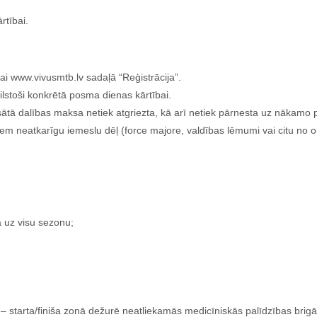
rtībai.
i www.vivusmtb.lv sadaļā “Reģistrācija”.
lstoši konkrētā posma dienas kārtībai.
ātā dalības maksa netiek atgriezta, kā arī netiek pārnesta uz nākamo
iem neatkarīgu iemeslu dēļ (force majore, valdības lēmumi vai citu no 
ā uz visu sezonu;
– starta/finiša zonā dežurē neatliekamās medicīniskās palīdzības brigā