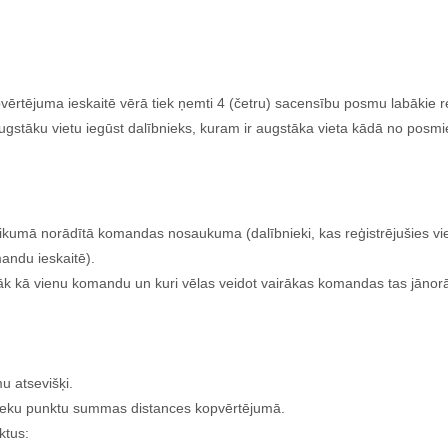
tējuma ieskaitē vērā tiek ņemti 4 (četru) sacensību posmu labākie re
āku vietu iegūst dalībnieks, kuram ir augstāka vieta kādā no posmiem
eikumā norādītā komandas nosaukuma (dalībnieki, kas reģistrējušies vi
andu ieskaitē).
vairāk kā vienu komandu un kuri vēlas veidot vairākas komandas tas jān
.
u atsevišķi.
ieku punktu summas distances kopvērtējumā.
ktus: