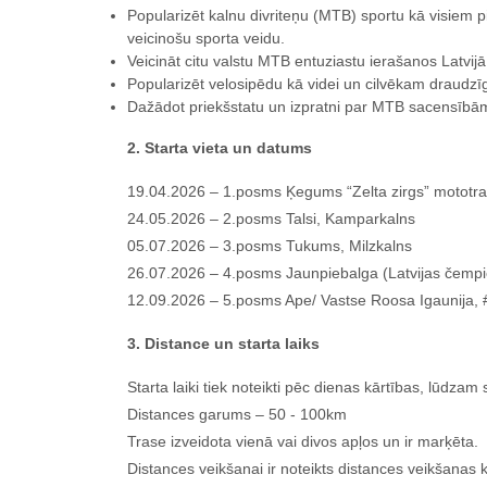
Popularizēt kalnu divriteņu (MTB) sportu kā visiem 
veicinošu sporta veidu.
Veicināt citu valstu MTB entuziastu ierašanos Latvijā,
Popularizēt velosipēdu kā videi un cilvēkam draudzīg
Dažādot priekšstatu un izpratni par MTB sacensībā
2. Starta vieta un datums
19.04.2026 – 1.posms Ķegums “Zelta zirgs” mototr
24.05.2026 – 2.posms Talsi, Kamparkalns
05.07.2026 – 3.posms Tukums, Milzkalns
26.07.2026 – 4.posms Jaunpiebalga (Latvijas čem
12.09.2026 – 5.posms Ape/ Vastse Roosa Igaunija
3. Distance un starta laiks
Starta laiki tiek noteikti pēc dienas kārtības, lūdza
Distances garums – 50 - 100km
Trase izveidota vienā vai divos apļos un ir marķēta.
Distances veikšanai ir noteikts distances veikšanas 