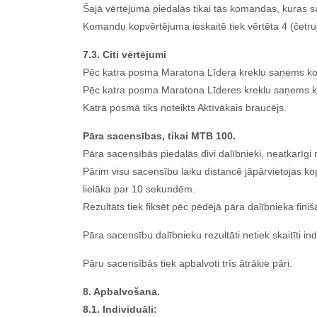
Šajā vērtējumā piedalās tikai tās komandas, kuras 
Komandu kopvērtējuma ieskaitē tiek vērtēta 4 (če
7.3. Citi vērtējumi
Pēc katra posma Maratona Līdera kreklu saņems kop
Pēc katra posma Maratona Līderes kreklu saņems ko
Katrā posmā tiks noteikts Aktīvākais braucējs.
Pāra sacensības, tikai MTB 100.
Pāra sacensībās piedalās divi dalībnieki, neatkarī
Pārim visu sacensību laiku distancē jāpārvietojas ko
lielāka par 10 sekundēm.
Rezultāts tiek fiksēt pēc pēdējā pāra dalībnieka fini
Pāra sacensību dalībnieku rezultāti netiek skaitīti 
Pāru sacensībās tiek apbalvoti trīs ātrākie pāri.
8. Apbalvošana.
8.1. Individuāli: