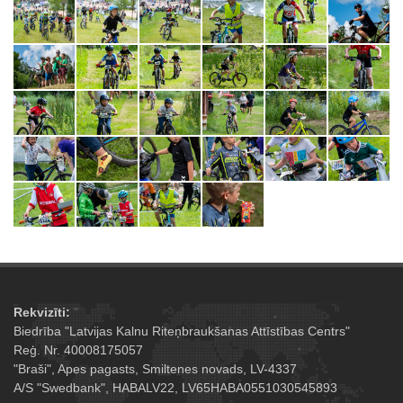
Rekvizīti:
Biedrība "Latvijas Kalnu Riteņbraukšanas Attīstības Centrs"
Reģ. Nr. 40008175057
"Braši", Apes pagasts, Smiltenes novads, LV-4337
A/S "Swedbank", HABALV22, LV65HABA0551030545893